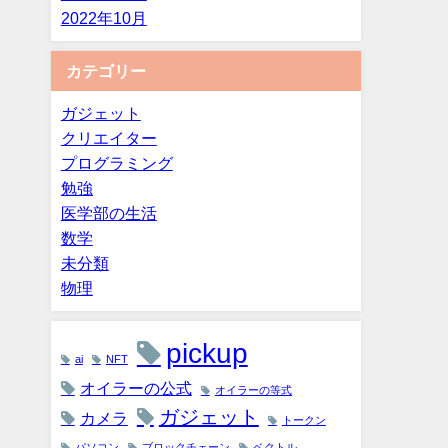
2022年10月
カテゴリー
ガジェット
クリエイター
プログラミング
勉強
医学部の生活
数学
未分類
物理
pickup
ai
NFT
オイラーの公式
オイラーの等式
ガジェット
カメラ
トークン
パソコン
ブロックチェーン
ベクトル