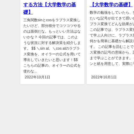
する方法【大学数学の基
【大学数学の基礎】
礎】
数学の勉強をしていたら、
たいな記号が出てきて躓い
三角関数sinとcosをラプラス変換し
プラス変換てどんな効果が
たいけど、部分積分でコツコツやる
この記事では、ラプラス変
のは面倒だな。もっといい方法はな
て学ぶ人向けに、ラプラス
いかな？ 今回の記事では、このよ
何かを簡単に基礎から解説
うな状況に対する解決策を紹介しま
す。 この記事を読むこと
す。 $$ ＼sin at、＼cos atのラプラ
ス変換の記号の意味から、
ス変換を、オイラーの公式を用いて
まで学ぶことができます。
導出していきたいと思います！$$
ンと紙を用意して、実際に手を
こちらの記事の、オイラーの公式を
使わな...
2022年10月1日
2022年10月1日