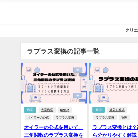
クリエ
ラプラス変換の記事一覧
数学
大学数学
pickup
数学
微分方程式
オイラーの公式
ラプラス変換
ラプラス変換
物理
オイラーの公式を用いて、
ラプラス変換とは？
三角関数のラプラス変換を
ら分かりやすく解説