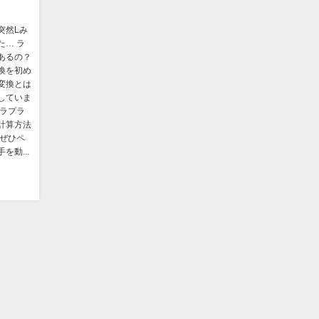
突然Lみ
た… ラ
あるの？
換を初め
変換とは
していま
でラプラ
計算方法
 ぜひペ
動...