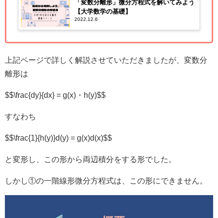
「変数分離形」微分方程式を解いてみよう
【大学数学の基礎】
2022.12.6
上記ページで詳しく解説させていただきましたが、変数分
離形は
$$\frac{dy}{dx} = g(x)・h(y)$$
すなわち
$$\frac{1}{h(y)}d(y) = g(x)d(x)$$
と変形し、この形から両辺積分をする形でした。
しかし①の一階線形微分方程式は、この形にできません。