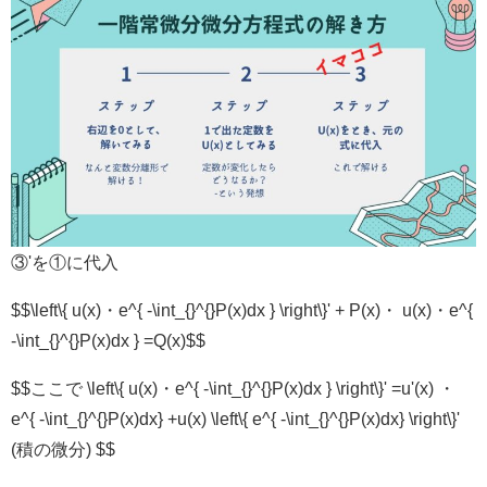
③'を①に代入
$$\left\{ u(x)・e^{ -\int_{}^{}P(x)dx } \right\}' + P(x)・ u(x)・e^{
-\int_{}^{}P(x)dx } =Q(x)$$
$$ここで \left\{ u(x)・e^{ -\int_{}^{}P(x)dx } \right\}' =u'(x) ・
e^{ -\int_{}^{}P(x)dx} +u(x) \left\{ e^{ -\int_{}^{}P(x)dx} \right\}'
(積の微分) $$