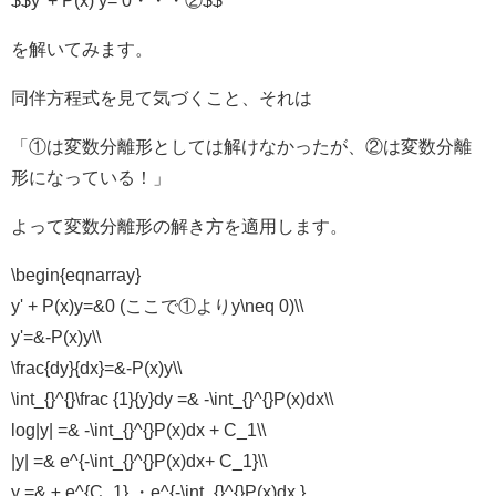
$$y' + P(x) y= 0・・・②$$
を解いてみます。
同伴方程式を見て気づくこと、それは
「①は変数分離形としては解けなかったが、
②は変数分離
形
になっている！」
よって変数分離形の解き方を適用します。
\begin{eqnarray}
y' + P(x)y=&0 (ここで①よりy\neq 0)\\
y'=&-P(x)y\\
\frac{dy}{dx}=&-P(x)y\\
\int_{}^{}\frac {1}{y}dy =& -\int_{}^{}P(x)dx\\
log|y| =& -\int_{}^{}P(x)dx + C_1\\
|y| =& e^{-\int_{}^{}P(x)dx+ C_1}\\
y =& ± e^{C_1} ・e^{-\int_{}^{}P(x)dx }