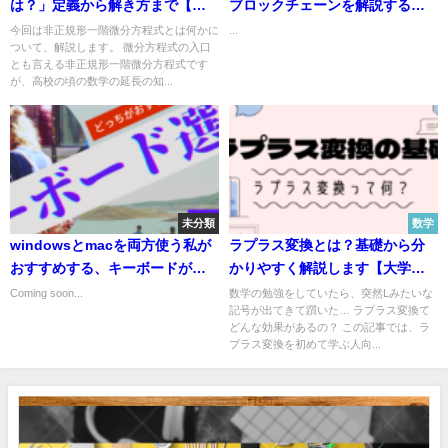
は？」定義から解き方まで【大
ブロックチェーンを解説する
学数学の基礎】
【人に説明できるようになる】
今回は非正規形一階微分方程式とは何かに
...
ついて、解説します。 微分方程式の入口
とも言える非正規形一階微分方程式です
が、高校の頃の数学の延長の知...
未分類
数学
windowsとmacを両方使う私が
ラプラス変換とは？基礎から分
おすすめする、キーボードが違
かりやすく解説します【大学数
う問題を解決する方法
学の基礎】
Coming soon...
数学の勉強をしていたら、突然Lみたいな
記号が出てきて躓いた… ラプラス変換て
どんな効果があるの？ この記事では、ラ
プラス変換を初めて学ぶ人向...