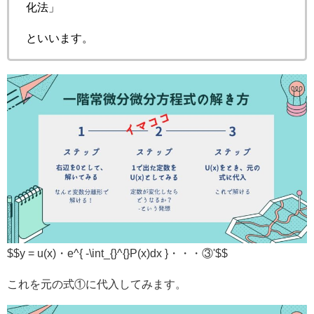
化法
」
といいます。
$$y = u(x)・e^{ -\int_{}^{}P(x)dx }・・・③'$$
これを元の式①に代入してみます。