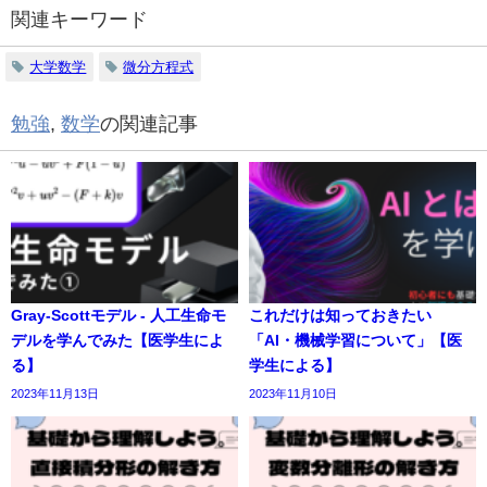
関連キーワード
大学数学
微分方程式
勉強
,
数学
の関連記事
Gray-Scottモデル - 人工生命モ
これだけは知っておきたい
デルを学んでみた【医学生によ
「AI・機械学習について」【医
る】
学生による】
2023年11月13日
2023年11月10日