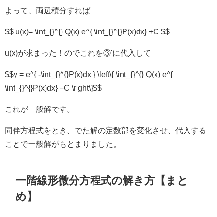
よって、両辺積分すれば
$$ u(x)= \int_{}^{} Q(x) e^{ \int_{}^{}P(x)dx} +C $$
u(x)が求まった！のでこれを③'に代入して
$$y = e^{ -\int_{}^{}P(x)dx } \left\{ \int_{}^{} Q(x) e^{
\int_{}^{}P(x)dx} +C \right\}$$
これが一般解です。
同伴方程式をとき、でた解の定数部を変化させ、代入する
ことで一般解がもとまりました。
一階線形微分方程式の解き方【まと
め】