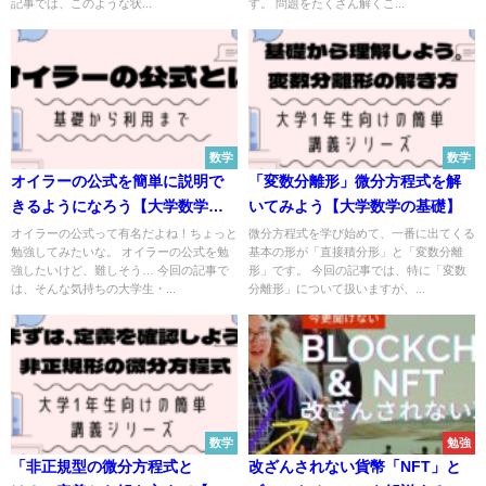
記事では、このような状...
す。 問題をたくさん解くこ...
数学
数学
オイラーの公式を簡単に説明で
「変数分離形」微分方程式を解
きるようになろう【大学数学の
いてみよう【大学数学の基礎】
基礎】
オイラーの公式って有名だよね！ちょっと
微分方程式を学び始めて、一番に出てくる
勉強してみたいな。 オイラーの公式を勉
基本の形が「直接積分形」と「変数分離
強したいけど、難しそう… 今回の記事で
形」です。 今回の記事では、特に「変数
は、そんな気持ちの大学生・...
分離形」について扱いますが、...
数学
勉強
「非正規型の微分方程式と
改ざんされない貨幣「NFT」と