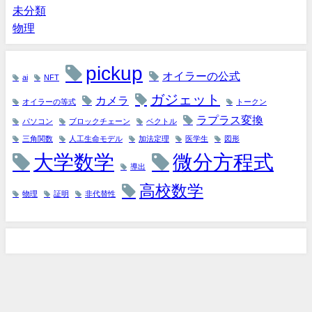
未分類
物理
pickup
オイラーの公式
ai
NFT
ガジェット
カメラ
オイラーの等式
トークン
ラプラス変換
パソコン
ブロックチェーン
ベクトル
三角関数
人工生命モデル
加法定理
医学生
図形
大学数学
微分方程式
導出
高校数学
物理
証明
非代替性