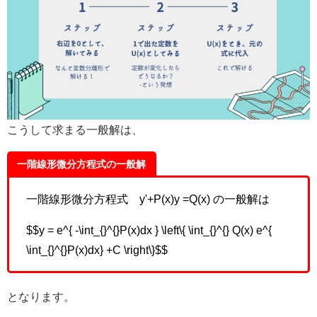
こうして求まる一般解は、
一階線形微分方程式の一般解
一階線形微分方程式 y'+P(x)y =Q(x) の一般解は
$$y = e^{ -\int_{}^{}P(x)dx } \left\{ \int_{}^{} Q(x) e^{
\int_{}^{}P(x)dx} +C \right\}$$
となります。