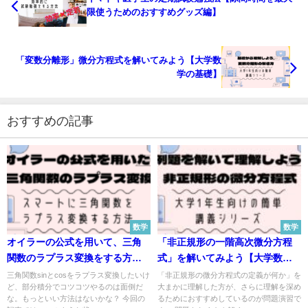
限使うためのおすすめグッズ編】
「変数分離形」微分方程式を解いてみよう【大学数
学の基礎】
おすすめの記事
数学
数学
オイラーの公式を用いて、三角
「非正規形の一階高次微分方程
関数のラプラス変換をする方法
式」を解いてみよう【大学数学
【大学数学の基礎】
の基礎】
三角関数sinとcosをラプラス変換したいけ
「非正規形の微分方程式の定義が何か」を
ど、部分積分でコツコツやるのは面倒だ
大まかに理解した方が、さらに理解を深め
な。もっといい方法はないかな？ 今回の
るためにおすすめしているのが問題演習で