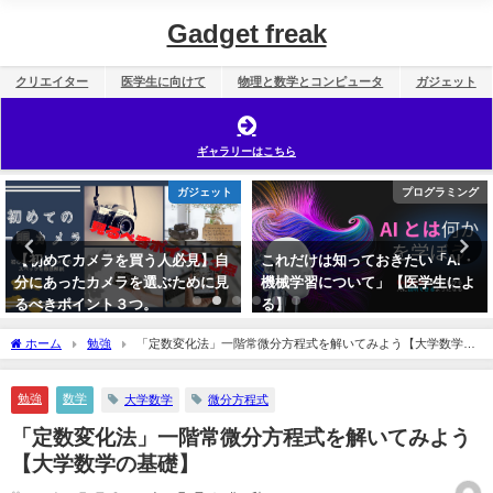
Gadget freak
クリエイター
医学生に向けて
物理と数学とコンピュータ
ガジェット
ギャラリーはこちら
ガジェット
プログラミング
【初めてカメラを買う人必見】自
これだけは知っておきたい「AI・
分にあったカメラを選ぶために見
機械学習について」【医学生によ
るべきポイント３つ。
る】
2022年10月17日
2023年11月10日
ホーム
勉強
「定数変化法」一階常微分方程式を解いてみよう【大学数学の
基礎】
勉強
数学
大学数学
微分方程式
「定数変化法」一階常微分方程式を解いてみよう
【大学数学の基礎】