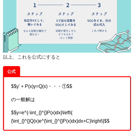
以上、これを公式にすると
公式
$$y' + P(x)y=Q(x)・・・①$$
の一般解は
$$y=e^{-\int_{}^{}P(x)dx}\left\{
{\int_{}^{}Q(x)e^{\int_{}^{}P(x)dx}dx+C}\right\}$$