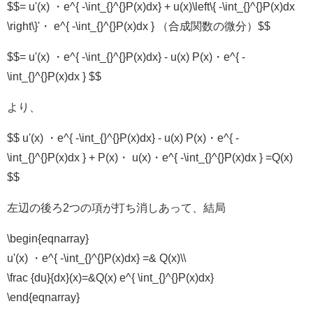
$$= u'(x) ・e^{ -\int_{}^{}P(x)dx} + u(x)\left\{ -\int_{}^{}P(x)dx
\right\}'・ e^{ -\int_{}^{}P(x)dx } （合成関数の微分）$$
$$= u'(x) ・e^{ -\int_{}^{}P(x)dx} - u(x) P(x)・e^{ -
\int_{}^{}P(x)dx } $$
より、
$$ u'(x) ・e^{ -\int_{}^{}P(x)dx} - u(x) P(x)・e^{ -
\int_{}^{}P(x)dx } + P(x)・ u(x)・e^{ -\int_{}^{}P(x)dx } =Q(x)
$$
左辺の後ろ2つの項が打ち消しあって、結局
\begin{eqnarray}
u'(x) ・e^{ -\int_{}^{}P(x)dx} =& Q(x)\\
\frac {du}{dx}(x)=&Q(x) e^{ \int_{}^{}P(x)dx}
\end{eqnarray}