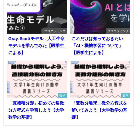
プログラミング
プログラミング
Gray-Scottモデル - 人工生命
これだけは知っておきたい
モデルを学んでみた【医学生
「AI・機械学習について」
による】
【医学生による】
数学
数学
「直接積分形」初めての常微
「変数分離形」微分方程式を
分方程式を学習しよう【大学
解いてみよう【大学数学の基
数学の基礎】
礎】