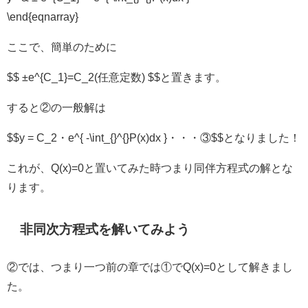
\end{eqnarray}
ここで、簡単のために
$$ ±e^{C_1}=C_2(任意定数) $$と置きます。
すると②の一般解は
$$y = C_2・e^{ -\int_{}^{}P(x)dx }・・・③$$となりました！
これが、Q(x)=0と置いてみた時つまり同伴方程式の解とな
ります。
非同次方程式を解いてみよう
②では、つまり一つ前の章では①でQ(x)=0として解きまし
た。