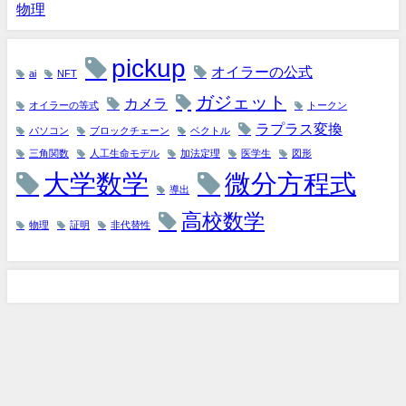
物理
pickup
オイラーの公式
ai
NFT
ガジェット
カメラ
オイラーの等式
トークン
ラプラス変換
パソコン
ブロックチェーン
ベクトル
三角関数
人工生命モデル
加法定理
医学生
図形
大学数学
微分方程式
導出
高校数学
物理
証明
非代替性