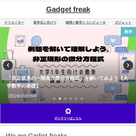
Gadget freak
クリエイター
医学生に向けて
物理と数学とコンピュータ
ガジェット
数学
「非正規形の一階高次微分方程式」を解いてみよう【大
学数学の基礎】
2022年10月15日
ギャラリーはこちら
We are Gadjet-freaks.