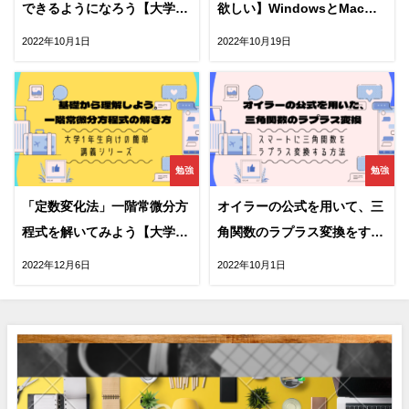
できるようになろう【大学数
欲しい】WindowsとMac、
学の基礎】
どっちがおすすめ？両方使っ
2022年10月1日
2022年10月19日
た実際の使用感を伝えます。
勉強
勉強
「定数変化法」一階常微分方
オイラーの公式を用いて、三
程式を解いてみよう【大学数
角関数のラプラス変換をする
学の基礎】
方法【大学数学の基礎】
2022年12月6日
2022年10月1日