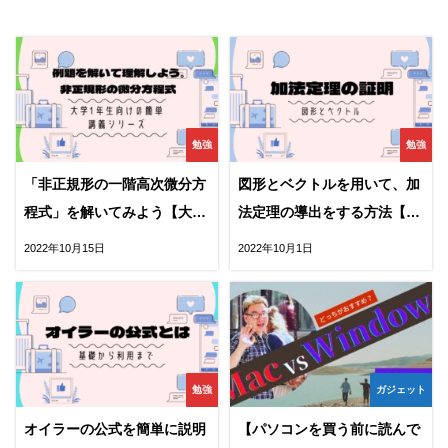
勉強
勉強
「非正規形の一階高次微分方
図形とベクトルを用いて、加
程式」を解いてみよう【大学
法定理の導出をする方法【高
数学の基礎】
校数学】
2022年10月15日
2022年10月1日
勉強
ガジェット
オイラーの公式を簡単に説明
【パソコンを買う前に読んで