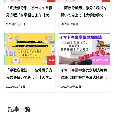
「直接積分形」初めての常微
「変数分離形」微分方程式を
分方程式を学習しよう【大学
解いてみよう【大学数学の基
数学の基礎】
礎】
2022年12月9日
2022年12月6日
勉強
医学部の生活
「定数変化法」一階常微分方
イマドキ医学生の定期試験勉
程式を解いてみよう【大学数
強法【隙間時間を最大限使う
学の基礎】
ためのおすすめグッズ編】
2022年12月6日
2022年10月22日
記事一覧