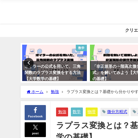
クリエ
医学部の生活
数学
試験勉強
オイラーの公式を用いて、三角
「非正規形の一階高次微
使うため
関数のラプラス変換をする方法
式」を解いてみよう【大
【大学数学の基礎】
の基礎】
2022年10月1日
2022年10月15日
ホーム
勉強
ラプラス変換とは？基礎から分かりや
勉強
数学
物理
微分方程式
Facebook
ラプラス変換とは？基
post
学の基礎】