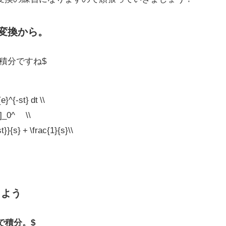
変換から。
まで積分ですね$
^{-st} dt \\
t]_0^∞ \\
t}}{s} + \frac{1}{s}\\
しよう
まで積分。$