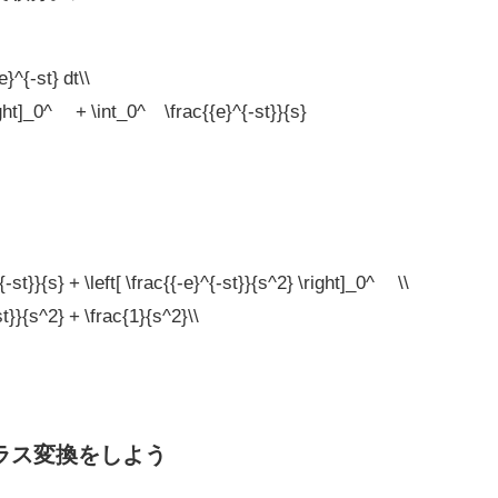
^{-st} dt\\
right]_0^∞ + \int_0^∞\frac{{e}^{-st}}{s}
{-st}}{s} + \left[ \frac{{-e}^{-st}}{s^2} \right]_0^∞ \\
st}}{s^2} + \frac{1}{s^2}\\
ラプラス変換をしよう