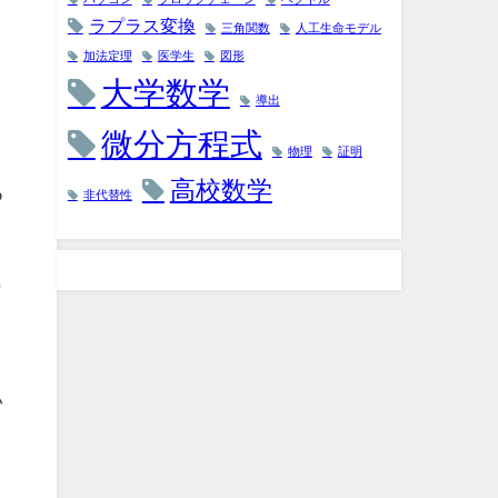
ラプラス変換
三角関数
人工生命モデル
加法定理
医学生
図形
大学数学
導出
微分方程式
物理
証明
高校数学
つ
非代替性
も
と
い