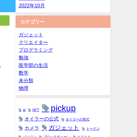
2022年10月
カテゴリー
ガジェット
クリエイター
プログラミング
勉強
医学部の生活
か
数学
未分類
物理
。
pickup
ai
NFT
オイラーの公式
オイラーの等式
ガジェット
カメラ
トークン
パソコン
ブロックチェーン
ベクトル