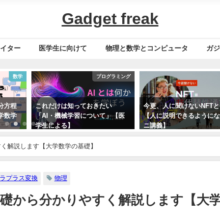
Gadget freak
イター
医学生に向けて
物理と数学とコンピュータ
ガ
数学
プログラミング
分方程
これだけは知っておきたい
今更、人に聞けないNFT
学数学
「AI・機械学習について」【医
【人に説明できるように
学生による】
ニ講義】
2023年11月10日
2022年10月3日
すく解説します【大学数学の基礎】
ラプラス変換
物理
礎から分かりやすく解説します【大