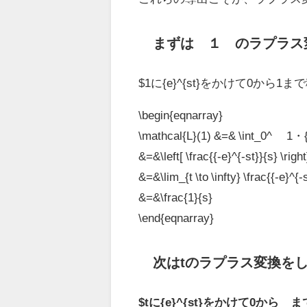
まずは １ のラプラス
$1に{e}^{st}をかけて0から1
\begin{eqnarray}
\mathcal{L}(1) &=& \int_0^∞ 1・{e}
&=&\left[ \frac{{-e}^{-st}}{s} \righ
&=&\lim_{t \to \infty} \frac{{-e}^{-s
&=&\frac{1}{s}
\end{eqnarray}
次はtのラプラス変換を
$tに{e}^{st}をかけて0から∞