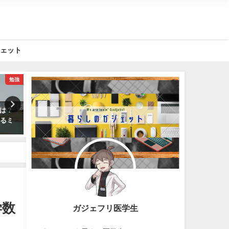
ジェット
勉強
ガジェット
医学
とは？
【初めてカメラを買う人必見】
イマドキ医学生の定期試験
なるミ
自分にあったカメラを選ぶため
法【隙間時間を最大限使う
に見るべきポイント３つ。
のおすすめグッズ編】
2022年10月17日
2022年10月22日
学数
ガジェフリ医学生