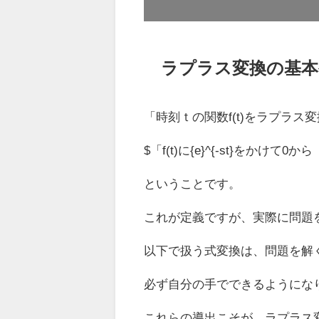
ラプラス変換の基本
「時刻ｔの関数f(t)をラプラス
$「f(t)に{e}^{-st}をかけて
ということです。
これが定義ですが、実際に問題
以下で扱う式変換は、問題を解
必ず自分の手でできるようにな
これらの導出こそが、ラプラス