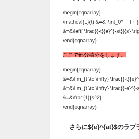
\begin{eqnarray}
\mathcal{L}(t) &=& \int_0^∞ t・{e}
&=&\left[ \frac{{-t}{e}^{-st}}{s} \
\end{eqnarray}
ここで部分積分
をします。
\begin{eqnarray}
&=&\lim_{t \to \infty} \frac{{-t}{e}^
&=&\lim_{t \to \infty} \frac{{-e}^{-
&=&\frac{1}{s^2}
\end{eqnarray}
さらに${e}^{at}$の